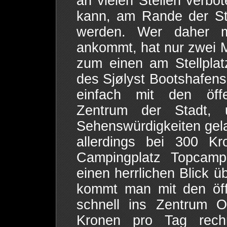
an vielen Stellen verb
kann, am Rande der Sta
werden. Wer daher 
ankommt, hat nur zwei M
zum einen am Stellpla
des Sjølyst Bootshafens
einfach mit den öffen
Zentrum der Stadt,
Sehenswürdigkeiten gela
allerdings bei 300 Kr
Campingplatz Topcam
einen herrlichen Blick ü
kommt man mit den öffe
schnell ins Zentrum 
Kronen pro Tag rechn