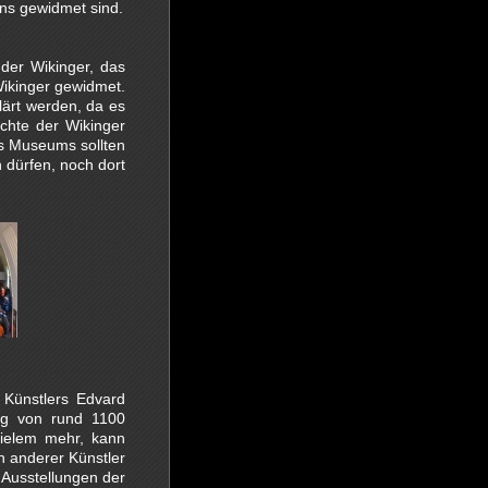
ns gewidmet sind.
 der Wikinger, das
Wikinger gewidmet.
lärt werden, da es
chte der Wikinger
es Museums sollten
dürfen, noch dort
Künstlers Edvard
ng von rund 1100
vielem mehr, kann
n anderer Künstler
Ausstellungen der