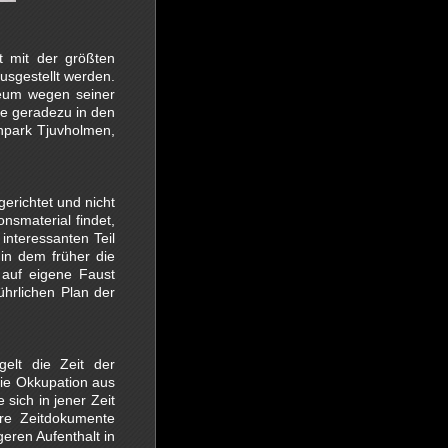
 mit der größten
sgestellt werden.
useum wegen seiner
de geradezu in den
npark Tjuvholmen,
richtet und nicht
nsmaterial findet,
interessanten Teil
in dem früher die
 auf eigene Faust
ührlichen Plan der
elt die Zeit der
ie Okkupation aus
sich in jener Zeit
re Zeitdokumente
eren Aufenthalt in