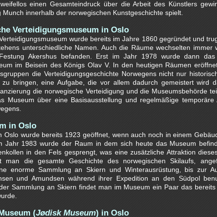
eifellos einen Gesamteindruck über die Arbeit des Künstlers gewi
Munch innerhalb der norwegischen Kunstgeschichte spielt.
che Verteidigungsmuseum in Oslo
Verteidigungsmuseum wurde bereits im Jahre 1860 gegründet und trug
tehens unterschiedliche Namen. Auch die Räume wechselten immer w
 Festung Akershus befanden. Erst im Jahr 1978 wurde dann das m
m im Beisein des Königs Olav V. In den heutigen Räumen eröffnet
sgruppen die Verteidigungsgeschichte Norwegens nicht nur historisc
zu bringen, eine Aufgabe, die vor allem dadurch gemeistert wird d
anzierung die norwegische Verteidigung und die Museumsbehörde teil
as Museum über eine Basisausstellung und regelmäßige temporäre 
wegens.
m in Oslo
 Oslo wurde bereits 1923 geöffnet, wenn auch noch in einem Gebäud
 Im Jahr 1983 wurde der Raum in dem sich heute das Museum befin
kollen in den Fels gesprengt, was eine zusätzliche Attraktion dies
t man die gesamte Geschichte des norwegischen Skilaufs, ange
eine enorme Sammlung an Skiern und Winterausrüstung, bis zur Au
ansen und Amundsen während ihrer Expedition an den Südpol benu
r der Sammlung an Skiern findet man im Museum ein Paar das bereits
wurde.
 Museum (
Jødisk Museum
) in Oslo