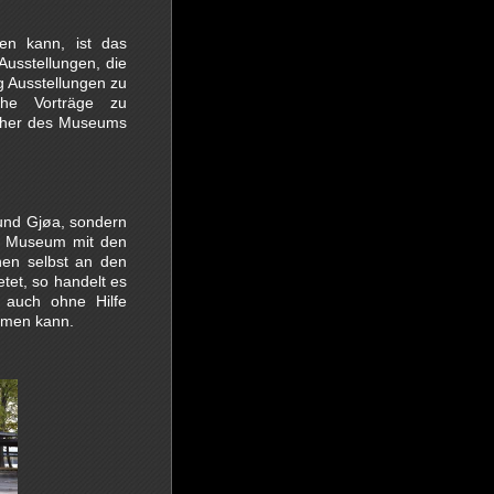
en kann, ist das
usstellungen, die
g Ausstellungen zu
iche Vorträge zu
ucher des Museums
und Gjøa, sondern
as Museum mit den
nen selbst an den
et, so handelt es
 auch ohne Hilfe
hmen kann.