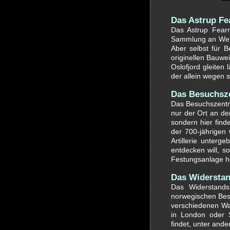
Das Astrup Fe
Das Astrup Fear
Sammlung an Werk
Aber selbst für B
originellen Bauwe
Oslofjord gleite
der allein wegen 
Das Besuchsz
Das Besuchszentr
nur der Ort an de
sondern hier find
der 700-jährigen
Artillerie unter
entdecken will, s
Festungsanlage h
Das Widersta
Das Widerstands
norwegischen Bes
verschiedenen War
in London oder 
findet, unter and