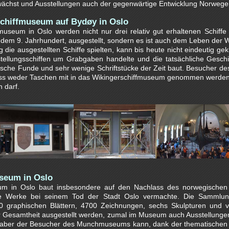
wächst und Ausstellungen auch der gegenwärtige Entwicklung Norwege
chiffmuseum auf Bydøy in Oslo
museum in Oslo werden nicht nur drei relativ gut erhaltenen Schiffe
 dem 9. Jahrhundert, ausgestellt, sondern es ist auch dem Leben der 
die ausgestellten Schiffe spielten, kann bis heute nicht eindeutig gek
stellungsschiffen um Grabgaben handelte und die tatsächliche Geschi
ische Funde und sehr wenige Schriftstücke der Zeit baut. Besucher d
ss weder Taschen mit in das Wikingerschiffmuseum genommen werden 
n darf.
eum in Oslo
 in Oslo baut insbesondere auf den Nachlass des norwegischen 
e Werke bei seinem Tod der Stadt Oslo vermachte. Die Sammlu
 graphischen Blättern, 4700 Zeichnungen, sechs Skulpturen und 
ner Gesamtheit ausgestellt werden, zumal im Museum auch Ausstellunge
 aber der Besucher des Munchmuseums kann, dank der thematischen 