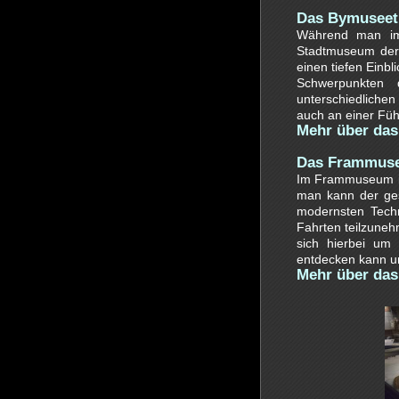
Das Bymuseet
Während man im 
Stadtmuseum der 
einen tiefen Einb
Schwerpunkten d
unterschiedliche
auch an einer Füh
Mehr über da
Das Frammuse
Im Frammuseum in
man kann der ges
modernsten Techn
Fahrten teilzune
sich hierbei um
entdecken kann u
Mehr über das