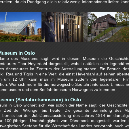
eiten, da ein Rundgang allein relativ wenig Informationen liefern kann
Museum in Oslo
Name des Museums sagt, wird in diesem Museum die Geschichte
teurers Thor Heyerdahl dargestellt, wobei natürlich sein legendäre
es Abenteurers im Zentrum der Ausstellung stehen. Ein Besuch de
iki, Raa und Tigris in eine Welt, die einst Heyerdahl auf seinen abent
ich um 12 Uhr kann man im Museum zudem den legendären Film
ehen. Wer sich mehr für die norwegische Seefahrt interessiert, muss n
rammuseum und dem Seefahrtmuseum Norwegens zu kommen.
useum (Seefahretsmuseum) in Oslo
um in Oslo widmet sich, wie schon der Name sagt, der Geschichte
er Zeit der Wikinger bis heute. Die gesamte Sammlung des M
 bereits bei der Jubiläumsausstellung des Jahres 1914 im damalige
ur 100-jährigen Unabhängigkeit von Dänemark ausgestellt wurden
rwegischen Seefahrt für die Wirtschaft des Landes hervorhob, auch 