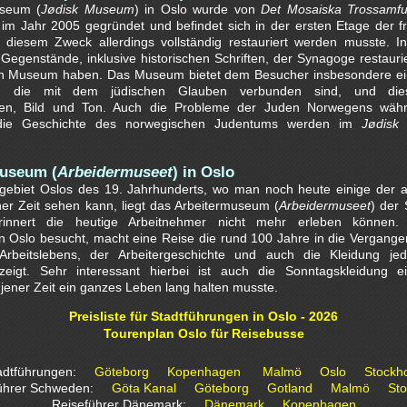
seum (
Jødisk Museum
) in Oslo wurde von
Det Mosaiska Trossamf
im Jahr 2005 gegründet und befindet sich in der ersten Etage der 
u diesem Zweck allerdings vollständig restauriert werden musste.
Gegenstände, inklusive historischen Schriften, der Synagoge restaurie
en Museum haben. Das Museum bietet dem Besucher insbesondere eine
ern die mit dem jüdischen Glauben verbunden sind, und d
cken, Bild und Ton. Auch die Probleme der Juden Norwegens wäh
 die Geschichte des norwegischen Judentums werden im
Jødisk
museum (
Arbeidermuseet
) in Oslo
ergebiet Oslos des 19. Jahrhunderts, wo man noch heute einige der a
r Zeit sehen kann, liegt das Arbeitermuseum (
Arbeidermuseet
) der 
erinnert die heutige Arbeitnehmer nicht mehr erleben können
 Oslo besucht, macht eine Reise die rund 100 Jahre in die Vergangen
Arbeitslebens, der Arbeitergeschichte und auch die Kleidung jed
igt. Sehr interessant hierbei ist auch die Sonntagskleidung ei
 jener Zeit ein ganzes Leben lang halten musste.
Preisliste für Stadtführungen in Oslo - 2026
Tourenplan Oslo für Reisebusse
adtführungen:
Göteborg
Kopenhagen
Malmö
Oslo
Stockh
führer Schweden:
Göta Kanal
Göteborg
Gotland
Malmö
St
Reiseführer Dänemark:
Dänemark
Kopenhagen