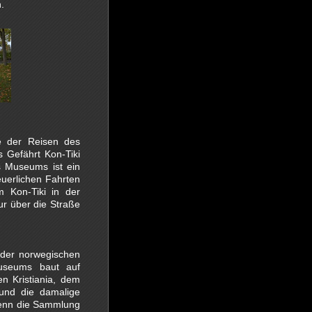
.
 der Reisen des
s Gefährt Kon-Tiki
s Museums ist ein
euerlichen Fahrten
 Kon-Tiki in der
ur über die Straße
 der norwegischen
useums baut auf
n Kristiania, dem
 und die damalige
wenn die Sammlung