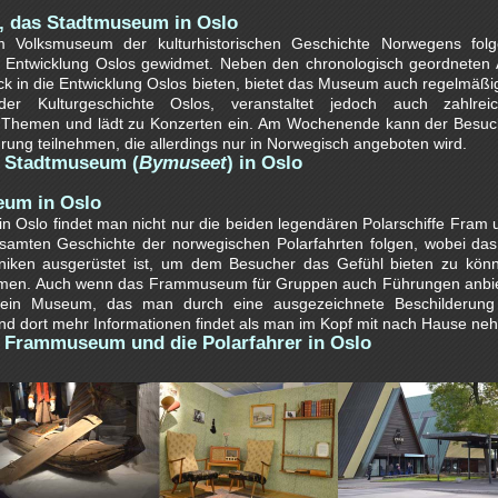
, das Stadtmuseum in Oslo
Volksmuseum der kulturhistorischen Geschichte Norwegens folg
Entwicklung Oslos gewidmet. Neben den chronologisch geordneten A
lick in die Entwicklung Oslos bieten, bietet das Museum auch regelmäßi
er Kulturgeschichte Oslos, veranstaltet jedoch auch zahlre
n Themen und lädt zu Konzerten ein. Am Wochenende kann der Bes
rung teilnehmen, die allerdings nur in Norwegisch angeboten wird.
s Stadtmuseum (
Bymuseet
) in Oslo
um in Oslo
 Oslo findet man nicht nur die beiden legendären Polarschiffe Fram 
amten Geschichte der norwegischen Polarfahrten folgen, wobei d
iken ausgerüstet ist, um dem Besucher das Gefühl bieten zu kön
hmen. Auch wenn das Frammuseum für Gruppen auch Führungen anbiet
 ein Museum, das man durch eine ausgezeichnete Beschilderung
nd dort mehr Informationen findet als man im Kopf mit nach Hause ne
 Frammuseum und die Polarfahrer in Oslo