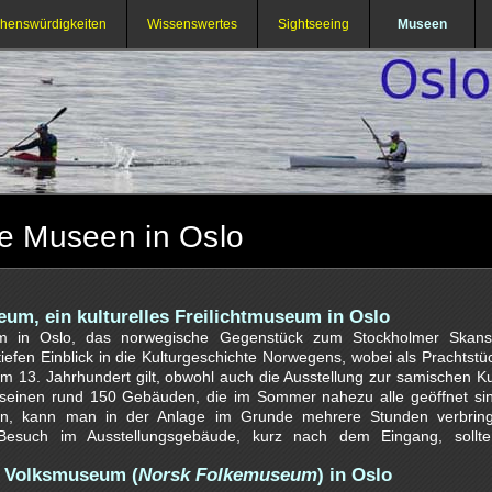
henswürdigkeiten
Wissenswertes
Sightseeing
Museen
e Museen in Oslo
um, ein kulturelles Freilichtmuseum in Oslo
 in Oslo, das norwegische Gegenstück zum Stockholmer Skanse
iefen Einblick in die Kulturgeschichte Norwegens, wobei als Prachtstü
m 13. Jahrhundert gilt, obwohl auch die Ausstellung zur samischen Kult
t seinen rund 150 Gebäuden, die im Sommer nahezu alle geöffnet sin
eten, kann man in der Anlage im Grunde mehrere Stunden verbrin
 Besuch im Ausstellungsgebäude, kurz nach dem Eingang, sollte
s Volksmuseum (
Norsk Folkemuseum
) in Oslo