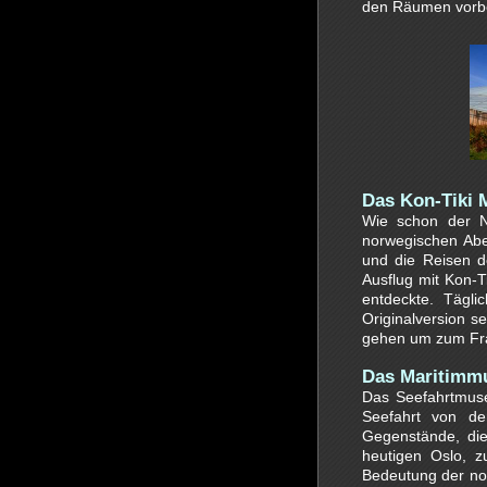
den Räumen vorber
Das Kon-Tiki 
Wie schon der 
norwegischen Aben
und die Reisen d
Ausflug mit Kon-T
entdeckte. Tägl
Originalversion s
gehen um zum F
Das Maritimm
Das Seefahrtmuse
Seefahrt von d
Gegenstände, die
heutigen Oslo, z
Bedeutung der no