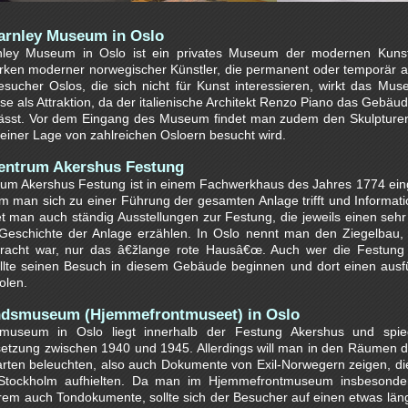
arnley Museum in Oslo
nley Museum in Oslo ist ein privates Museum der modernen Kunst
en moderner norwegischer Künstler, die permanent oder temporär au
esucher Oslos, die sich nicht für Kunst interessieren, wirkt das M
ise als Attraktion, da der italienische Architekt Renzo Piano das Gebäu
n lässt. Vor dem Eingang des Museum findet man zudem den Skulpture
seiner Lage von zahlreichen Osloern besucht wird.
entrum Akershus Festung
um Akershus Festung ist in einem Fachwerkhaus des Jahres 1774 einge
m man sich zu einer Führung der gesamten Anlage trifft und Informatio
et man auch ständig Ausstellungen zur Festung, die jeweils einen sehr 
 Geschichte der Anlage erzählen. In Oslo nennt man den Ziegelbau, 
gebracht war, nur das â€žlange rote Hausâ€œ. Auch wer die Festung
ollte seinen Besuch in diesem Gebäude beginnen und dort einen ausf
olen.
ndsmuseum (Hjemmefrontmuseet) in Oslo
museum in Oslo liegt innerhalb der Festung Akershus und spieg
etzung zwischen 1940 und 1945. Allerdings will man in den Räumen d
ten beleuchten, also auch Dokumente von Exil-Norwegern zeigen, die 
Stockholm aufhielten. Da man im Hjemmefrontmuseum insbesonde
erem auch Tondokumente, sollte sich der Besucher auf einen etwas läng