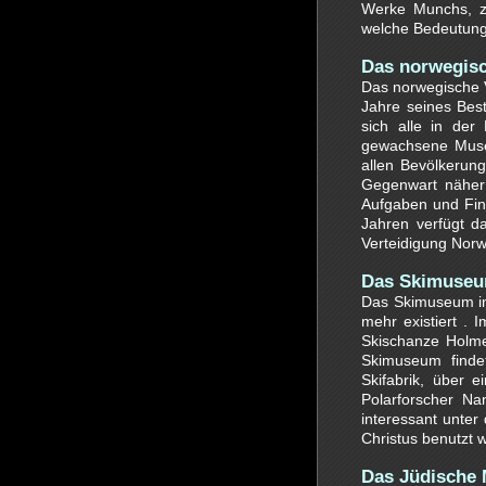
Werke Munchs, zw
welche Bedeutung 
Das norwegis
Das norwegische 
Jahre seines Bes
sich alle in der
gewachsene Museu
allen Bevölkerung
Gegenwart näher 
Aufgaben und Fin
Jahren verfügt d
Verteidigung Nor
Das Skimuseu
Das Skimuseum in
mehr existiert .
Skischanze Holmen
Skimuseum finde
Skifabrik, über 
Polarforscher N
interessant unte
Christus benutzt 
Das Jüdische