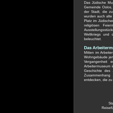
Das Jüdische Mu
Gemeinde Oslos, 
der Stadt, die z
wurden auch alte 
Platz im Jüdisch
religiösen Fei
Ausstellungsstü
Weltkriegs und
beleuchtet.
Das Arbeiter
Mitten im Arbeit
Wohngebäude jene
Vergangenheit 
Arbeitermuseum in
Geschichte des 
Zusammenhang ze
entdecken, die zu
St
Reise