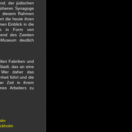
und
, der jüdischen
früheren Synagoge
 In diesem Rahmen
rt die heute ihren
n Einblick in die
ies in Form von
rend des Zweiten
 Museum
deutlich
lten Fabriken und
Stadt, das an eine
. Wer daher das
heit führt und die
er Zeit in ihrem
nes Arbeiters zu
olm
ockholm